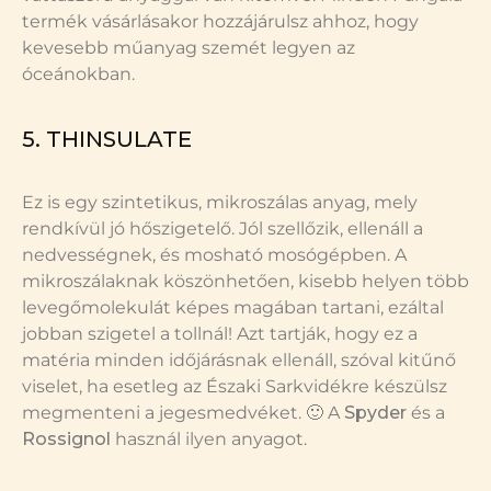
termék vásárlásakor hozzájárulsz ahhoz, hogy
kevesebb műanyag szemét legyen az
óceánokban.
5. THINSULATE
Ez is egy szintetikus, mikroszálas anyag, mely
rendkívül jó hőszigetelő. Jól szellőzik, ellenáll a
nedvességnek, és mosható mosógépben. A
mikroszálaknak köszönhetően, kisebb helyen több
levegőmolekulát képes magában tartani, ezáltal
jobban szigetel a tollnál! Azt tartják, hogy ez a
matéria minden időjárásnak ellenáll, szóval kitűnő
viselet, ha esetleg az Északi Sarkvidékre készülsz
megmenteni a jegesmedvéket. 🙂 A
Spyder
és a
Rossignol
használ ilyen anyagot.