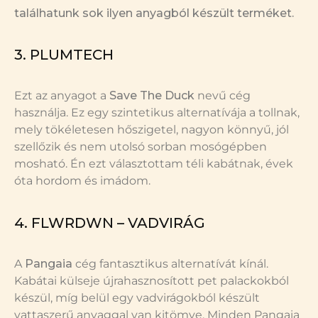
találhatunk sok ilyen anyagból készült terméket.
3. PLUMTECH
Ezt az anyagot a
Save The Duck
nevű cég
használja. Ez egy szintetikus alternatívája a tollnak,
mely tökéletesen hőszigetel, nagyon könnyű, jól
szellőzik és nem utolsó sorban mosógépben
mosható. Én ezt választottam téli kabátnak, évek
óta hordom és imádom.
4. FLWRDWN – VADVIRÁG
A
Pangaia
cég fantasztikus alternatívát kínál.
Kabátai külseje újrahasznosított pet palackokból
készül, míg belül egy vadvirágokból készült
vattaszerű anyaggal van kitömve. Minden Pangaia