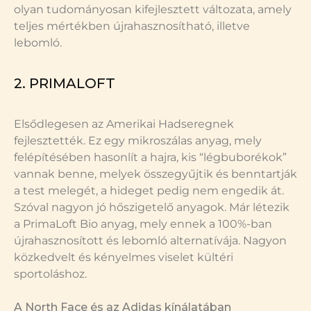
olyan tudományosan kifejlesztett változata, amely
teljes mértékben újrahasznosítható, illetve
lebomló.
2. PRIMALOFT
Elsődlegesen az Amerikai Hadseregnek
fejlesztették. Ez egy mikroszálas anyag, mely
felépítésében hasonlít a hajra, kis “légbuborékok”
vannak benne, melyek összegyűjtik és benntartják
a test melegét, a hideget pedig nem engedik át.
Szóval nagyon jó hőszigetelő anyagok. Már létezik
a PrimaLoft Bio anyag, mely ennek a 100%-ban
újrahasznosított és lebomló alternatívája. Nagyon
közkedvelt és kényelmes viselet kültéri
sportoláshoz.
A North Face és az Adidas kínálatában