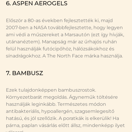
6. ASPEN AEROGELS
Először a 80-as években fejlesztették ki, majd
2007-ben a NASA továbbfejlesztette, hogy legyen
ami védi a műszereket a Marsautón (ezt így hívják,
utánanéztem). Manapság már az űrhajós ruhán
felül használják futócipőhöz, hálózsákokhoz és
sínadrágokhoz. A The North Face márka használja.
7. BAMBUSZ
Ezek tulajdonképpen bambuszrostok.
Környezetbarát megoldás. Ágyneműk töltésére
használják leginkább. Természetes módon
antibakteriális, hypoallergén, szagsemlegesítő
hatású, és jól szellőzik. A poratkák is elkerülik! Ha
párna, paplan vásárlás előtt állsz, mindenképp ilyet