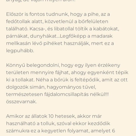
Először is fontos tudnunk, hogy a pihe, az a
fedőtollak alatt, közvetlenül a bőrfelületen
található. Kacsa-, és libatollal töltik a kabátokat,
párnákat, dunyhákat…Legfőképp a madarak
mellkasán lévő pihéket használják, mert ez a
legpuhább.
Könnyű belegondolni, hogy egy ilyen érzékeny
területen mennyire fájhat, ahogy egyenként tépik
ki a tollakat. Néha a bőrük is feltépődik, amit az ott
dolgozók simán, hagyományos tűvel,
természetesen fájdalomcsillapítás nélkül!!!
összevarnak.
Amikor az állatok 10 hetesek, akkor már
használható a tolluk, szóval ekkor kezdődik
számukra ez a kegyetlen folyamat, amelyet 6