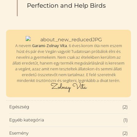
Perfection and Help Birds
A nevem
Garami-Zolnay Víta
. 6 éves korom óta nem eszem
húst és pár éve Vegán vagyok! Tudatosan próbálok élni és
nevelni a gyermekeim. Nem csak az ételekben kerülöm az
állati eredetűt, hanem egy termék megvásárlásánál is keresem
a vegánt, azaz amit nem teszteltek állatokon és semmi állati
eredetű összetevőt nem tartalmaz. E felé szeretnék
mindenkit ösztönözni és segíteni, leginkább a divat terén.
Zolnay Víta
Egészség
(2)
Egyéb kategória
(1)
Esemény
(2)