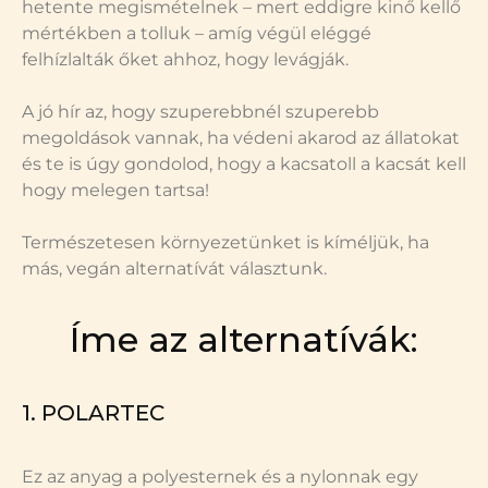
hetente megismételnek – mert eddigre kinő kellő
mértékben a tolluk – amíg végül eléggé
felhízlalták őket ahhoz, hogy levágják.
A jó hír az, hogy szuperebbnél szuperebb
megoldások vannak, ha védeni akarod az állatokat
és te is úgy gondolod, hogy a kacsatoll a kacsát kell
hogy melegen tartsa!
Természetesen környezetünket is kíméljük, ha
más, vegán alternatívát választunk.
Íme az alternatívák:
1. POLARTEC
Ez az anyag a polyesternek és a nylonnak egy