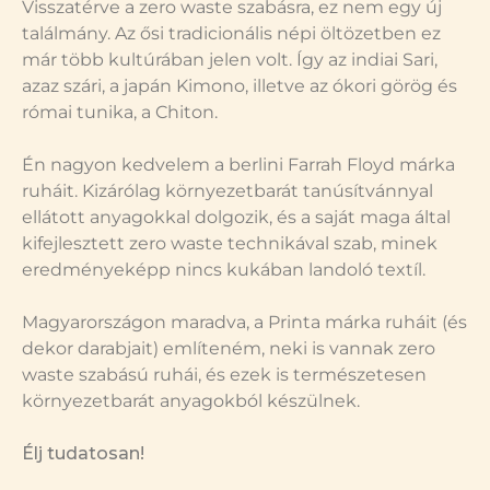
Visszatérve a zero waste szabásra, ez nem egy új
találmány. Az ősi tradicionális népi öltözetben ez
már több kultúrában jelen volt. Így az indiai Sari,
azaz szári, a japán Kimono, illetve az ókori görög és
római tunika, a Chiton.
Én nagyon kedvelem a berlini Farrah Floyd márka
ruháit. Kizárólag környezetbarát tanúsítvánnyal
ellátott anyagokkal dolgozik, és a saját maga által
kifejlesztett zero waste technikával szab, minek
eredményeképp nincs kukában landoló textíl.
Magyarországon maradva, a Printa márka ruháit (és
dekor darabjait) említeném, neki is vannak zero
waste szabású ruhái, és ezek is természetesen
környezetbarát anyagokból készülnek.
Élj tudatosan!