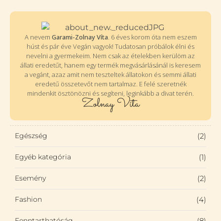
A nevem
Garami-Zolnay Víta
. 6 éves korom óta nem eszem
húst és pár éve Vegán vagyok! Tudatosan próbálok élni és
nevelni a gyermekeim. Nem csak az ételekben kerülöm az
állati eredetűt, hanem egy termék megvásárlásánál is keresem
a vegánt, azaz amit nem teszteltek állatokon és semmi állati
eredetű összetevőt nem tartalmaz. E felé szeretnék
mindenkit ösztönözni és segíteni, leginkább a divat terén.
Zolnay Víta
Egészség
(2)
Egyéb kategória
(1)
Esemény
(2)
Fashion
(4)
Fenntarthatóság
(8)