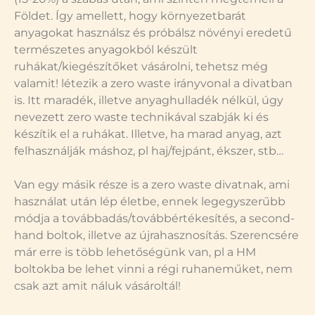
Földet. Így amellett, hogy környezetbarát
anyagokat használsz és próbálsz növényi eredetű
természetes anyagokból készült
ruhákat/kiegészítőket vásárolni, tehetsz még
valamit! létezik a zero waste irányvonal a divatban
is. Itt maradék, illetve anyaghulladék nélkül, úgy
nevezett zero waste technikával szabják ki és
készítik el a ruhákat. Illetve, ha marad anyag, azt
felhasználják máshoz, pl haj/fejpánt, ékszer, stb…
Van egy másik része is a zero waste divatnak, ami
használat után lép életbe, ennek legegyszerűbb
módja a továbbadás/továbbértékesítés, a second-
hand boltok, illetve az újrahasznosítás. Szerencsére
már erre is több lehetőségünk van, pl a HM
boltokba be lehet vinni a régi ruhaneműket, nem
csak azt amit náluk vásároltál!