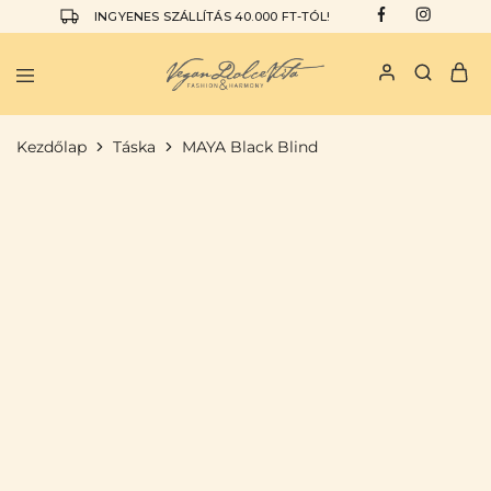
INGYENES SZÁLLÍTÁS 40.000 FT-TÓL!
Vegan
I
Dolce
am
Vita
the
Kezdőlap
Táska
MAYA Black Blind
Vegan
Dolce
Vita
KIEMELT