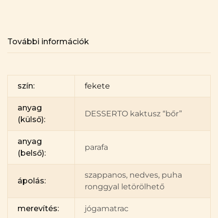
További információk
szín:
fekete
anyag
DESSERTO kaktusz “bőr”
(külső):
anyag
parafa
(belső):
szappanos, nedves, puha
ápolás:
ronggyal letörölhető
merevítés:
jógamatrac