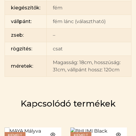
kiegészítők:
fém
vállpánt:
fém lánc (választható)
zseb:
–
rögzítés:
csat
Magasság: 18cm, hosszúság:
méretek:
31cm, vállpánt hossz: 120cm
Kapcsolódó termékek
KIEMELT
KIEMELT