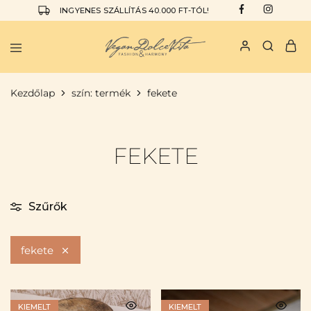
INGYENES SZÁLLÍTÁS 40.000 FT-TÓL!
Vegan
I
Dolce
am
Vita
the
Kezdőlap
szín: termék
fekete
Vegan
Dolce
Vita
FEKETE
Szűrők
fekete
KIEMELT
KIEMELT