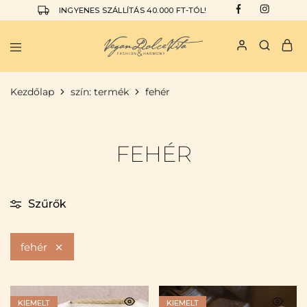
INGYENES SZÁLLÍTÁS 40.000 FT-TÓL!
Vegan
I
Dolce
am
Vita
the
Kezdőlap
szín: termék
fehér
Vegan
Dolce
Vita
FEHÉR
Szűrők
fehér
KIEMELT
KIEMELT