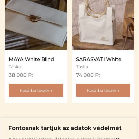
MAYA White Blind
SARASVATI White
Táska
Táska
38 000
Ft
74 000
Ft
Kosárba teszem
Kosárba teszem
Fontosnak tartjuk az adatok védelmét