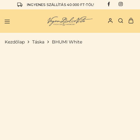
INGYENES SZÁLLÍTÁS 40.000 FT-TÓL!
Vegan
I
Dolce
am
Vita
the
Kezdőlap
Táska
BHUMI White
Vegan
Dolce
Vita
KIEMELT