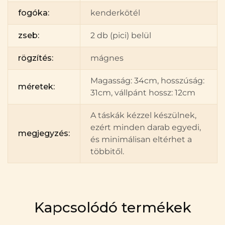
fogóka:
kenderkötél
zseb:
2 db (pici) belül
rögzítés:
mágnes
Magasság: 34cm, hosszúság:
méretek:
31cm, vállpánt hossz: 12cm
A táskák kézzel készülnek,
ezért minden darab egyedi,
megjegyzés:
és minimálisan eltérhet a
többitől.
Kapcsolódó termékek