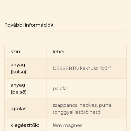
További információk
szín:
fehér
anyag
DESSERTO kaktusz “bőr”
(külső):
anyag
parafa
(belső):
szappanos, nedves, puha
ápolás:
ronggyal letörölhető
kiegészítők:
fém mágnes