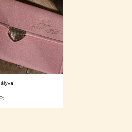
ályva
Ft