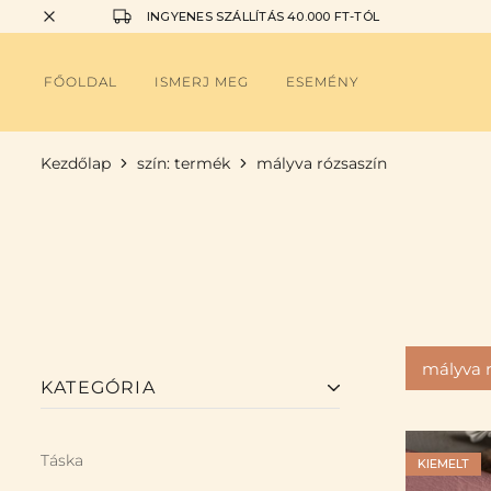
INGYENES SZÁLLÍTÁS 40.000 FT-TÓL
FŐOLDAL
ISMERJ MEG
ESEMÉNY
Kezdőlap
szín: termék
mályva rózsaszín
mályva r
KATEGÓRIA
Táska
KIEMELT