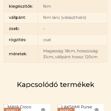
kiegészítők:
fém
vállpánt:
fém lánc (választható)
zseb:
–
rögzítés:
csat
Magasság: 18cm, hosszúság:
méretek:
31cm, vállpánt hossz: 120cm
Kapcsolódó termékek
KIEMELT
KIEMELT