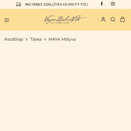
INGYENES SZÁLLÍTÁS 40.000 FT-TÓL!
Vegan
I
Dolce
am
Vita
the
Kezdőlap
Táska
MAYA Mályva
Vegan
Dolce
Vita
KIEMELT